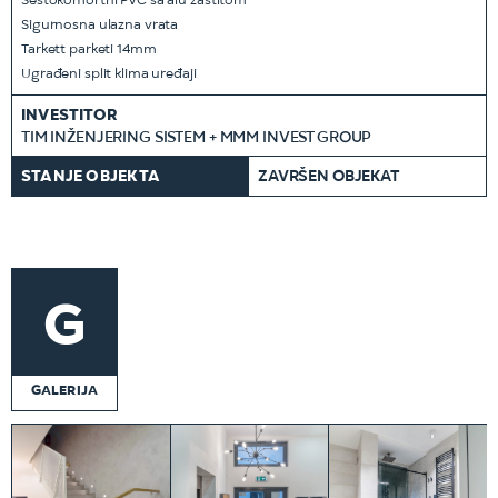
Šestokomortni PVC sa alu zaštitom
Sigurnosna ulazna vrata
Tarkett parketi 14mm
Ugrađeni split klima uređaji
INVESTITOR
TIM INŽENJERING SISTEM + MMM INVEST GROUP
STANJE OBJEKTA
ZAVRŠEN OBJEKAT
G
GALERIJA