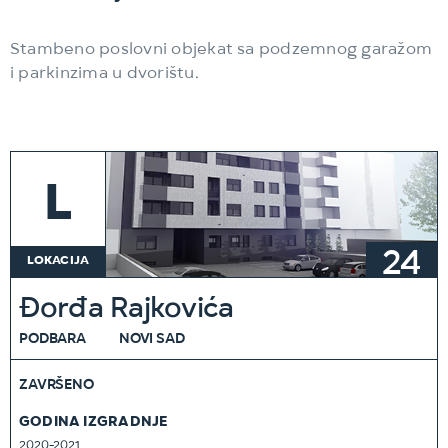
Stambeno poslovni objekat sa podzemnog garažom
i parkinzima u dvorištu.
L
24
LOKACIJA
Đorđa Rajkovića
PODBARA
NOVI SAD
ZAVRŠENO
GODINA IZGRADNJE
2020-2021