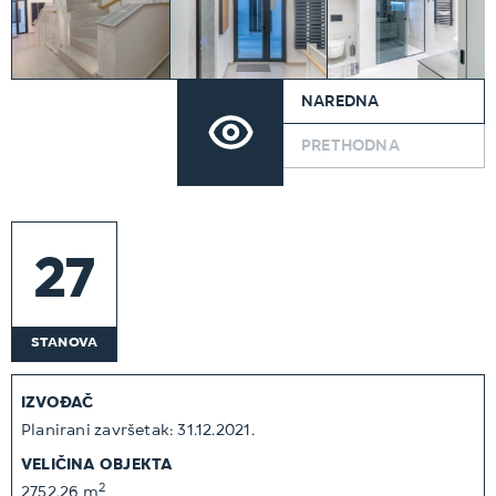
NAREDNA
PRETHODNA
27
STANOVA
IZVOĐAČ
Planirani završetak: 31.12.2021.
VELIČINA OBJEKTA
2
2752.26 m