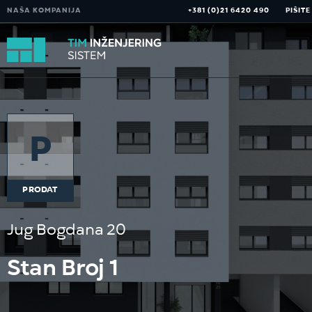
Skip
NAŠA KOMPANIJA
+381 (0)21 6420 490
PIŠIT
to
content
P
PRODAT
Jug Bogdana 20
Stan Broj 1