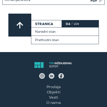
Komercijalna skica
PDF
STRANICA
04
/
204
Naredni stan
Prethodni stan
Prodaja
Objekti
Vesti
O nama