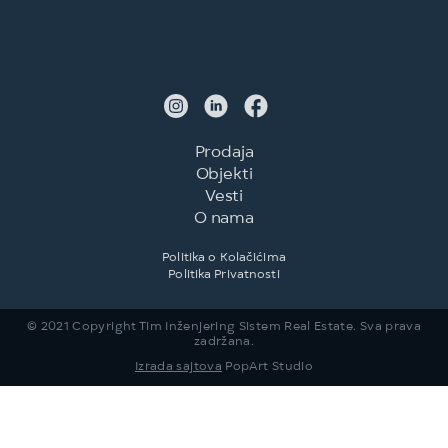
Prodaja
Objekti
Vesti
O nama
Politika o Kolačićima
Politika Privatnosti
© 2021 Copyright Tim Inženjering Sistem Real Estate. Sva prava
zadržana.
Izrada sajtova
PopArt Studio