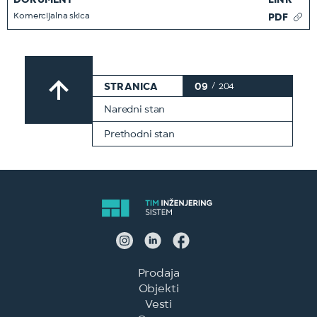
DOKUMENT
LINK
Komercijalna skica
PDF
STRANICA
09
/
204
Naredni stan
Prethodni stan
Prodaja
Objekti
Vesti