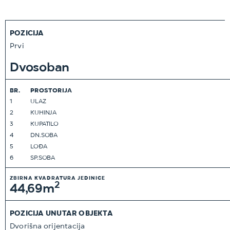
POZICIJA
Prvi
Dvosoban
BR.
PROSTORIJA
1
ULAZ
2
KUHINJA
3
KUPATILO
4
DN.SOBA
5
LOĐA
6
SP.SOBA
ZBIRNA KVADRATURA JEDINICE
2
44,69m
POZICIJA UNUTAR OBJEKTA
Dvorišna orijentacija