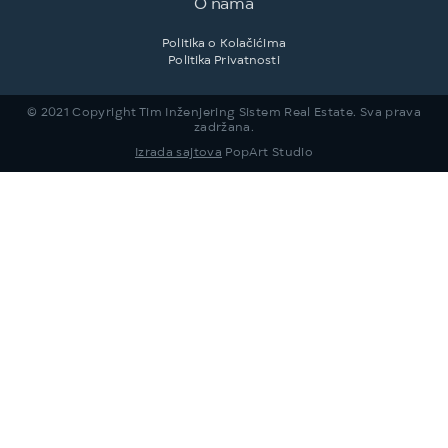
O nama
Politika o Kolačićima
Politika Privatnosti
© 2021 Copyright Tim Inženjering Sistem Real Estate. Sva prava
zadržana.
Izrada sajtova
PopArt Studio