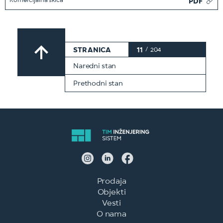
Komercijalna skica
PDF
STRANICA
11
/
204
Naredni stan
Prethodni stan
Prodaja
Objekti
Vesti
O nama