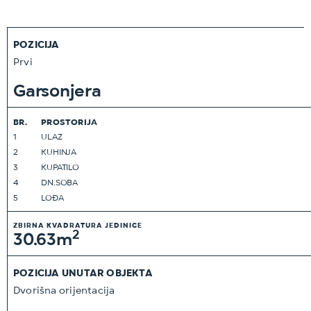
POZICIJA
Prvi
Garsonjera
BR.
PROSTORIJA
1
ULAZ
2
KUHINJA
3
KUPATILO
4
DN.SOBA
5
LOĐA
ZBIRNA KVADRATURA JEDINICE
2
30.63m
POZICIJA UNUTAR OBJEKTA
Dvorišna orijentacija