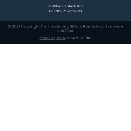
Politika o Kolačićima
Politika Privatnosti
© 2021 Copyright Tim Inženjering Sistem Real Estate. Sva prava
zadržana.
Izrada sajtova
PopArt Studio